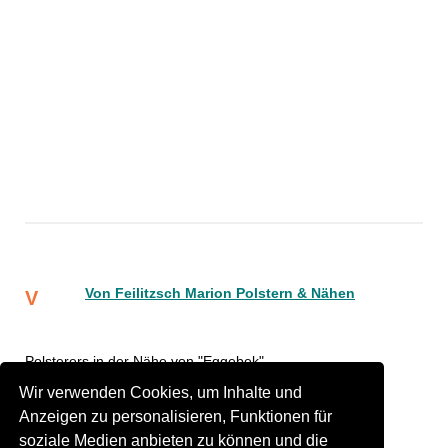
Von Feilitzsch Marion Polstern & Nähen
V
Polsterers in der Nähe von "Eggebek"
Wir verwenden Cookies, um Inhalte und
12.60 km
Polsterers Löwenstedt
Anzeigen zu personalisieren, Funktionen für
12.64 km
Polsterers Treia
soziale Medien anbieten zu können und die