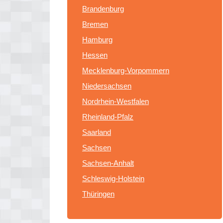
Brandenburg
Bremen
Hamburg
Hessen
Mecklenburg-Vorpommern
Niedersachsen
Nordrhein-Westfalen
Rheinland-Pfalz
Saarland
Sachsen
Sachsen-Anhalt
Schleswig-Holstein
Thüringen