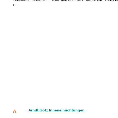
Polsterung muss nicht teuer sein und der Preis für die Stuhlp
z.
Arndt Götz Inneneinrichtungen
A